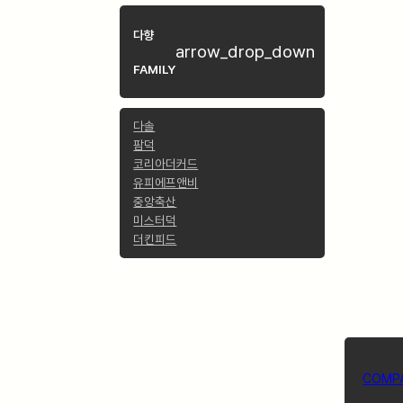
다향
arrow_drop_down
FAMILY
다솔
팜덕
코리아더커드
유피에프앤비
중앙축산
미스터덕
더킨피드
COMP