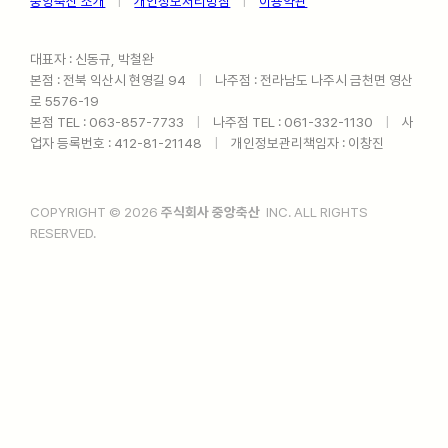
중앙축산 소개
ㅤ
|
ㅤ
개인정보처리방침
ㅤ
|
ㅤ
이용약관
대표자 : 신동규, 박철완
본점 : 전북 익산시 현영길 94ㅤ
|
ㅤ나주점 : 전라남도 나주시 금천면 영산
로 5576-19
본점 TEL : 063-857-7733ㅤ
|
ㅤ나주점 TEL : 061-332-1130ㅤ
|
ㅤ사
업자 등록번호 : 412-81-21148ㅤ
|
ㅤ개인정보관리책임자 : 이창진
COPYRIGHT © 2026
주식회사 중앙축산
INC. ALL RIGHTS
RESERVED.