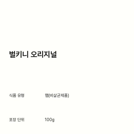
벌키니 오리지널
식품 유형
햄(비살균제품)
포장 단위
100g