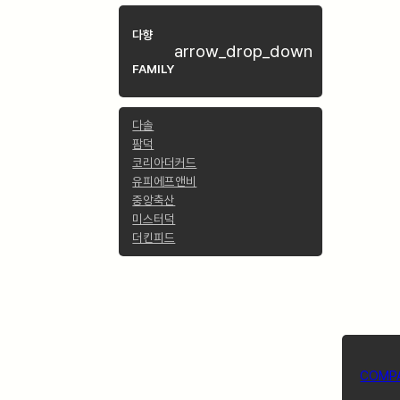
다향
arrow_drop_down
FAMILY
다솔
팜덕
코리아더커드
유피에프앤비
중앙축산
미스터덕
더킨피드
COMP