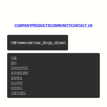
COMPANY
PRODUCTS
COMMUNITY
CONTACT US
arrow_drop_down
다향 FAMILY
다솔
팜덕
코리아더커드
유피에프앤비
중앙축산
미스터덕
더킨피드
다향 브랜드