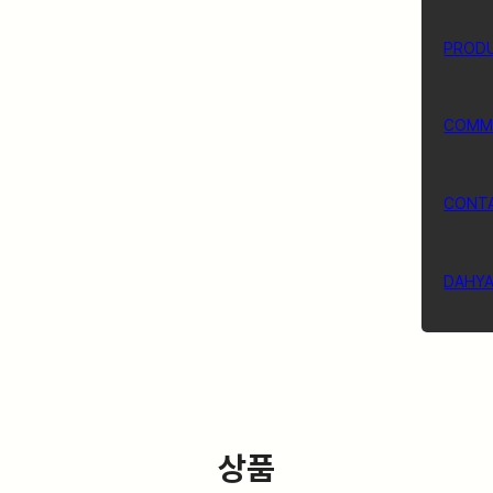
PROD
COMM
CONT
DAHY
상품