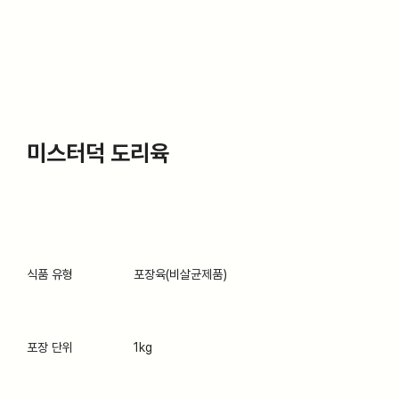
미스터덕 도리육
식품 유형
포장육(비살균제품)
포장 단위
1kg