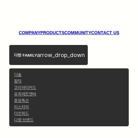
COMPANY
PRODUCTS
COMMUNITY
CONTACT US
arrow_drop_down
다향 FAMILY
다솔
팜덕
코리아더커드
유피에프앤비
중앙축산
미스터덕
더킨피드
다향 브랜드