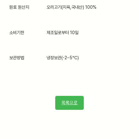
원료 원산지
오리고기(지육,국내산) 100%
소비기한
제조일로부터 10일
보관방법
냉장보관(-2~5℃)
목록으로