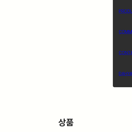
PROD
COMM
CONT
DAHY
상품