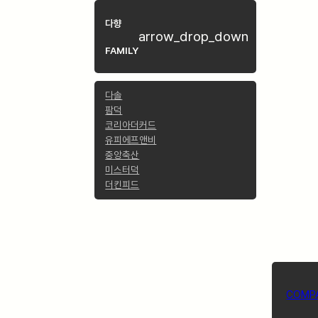
다향
arrow_drop_down
FAMILY
다솔
팜덕
코리아더커드
유피에프앤비
중앙축산
미스터덕
더킨피드
COMP