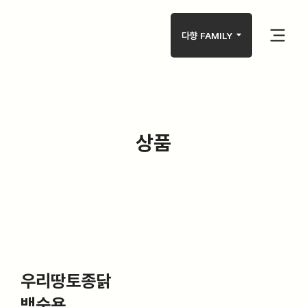
arrow_drop_down
다향 FAMILY
상품
우리땅토종닭
백숙용