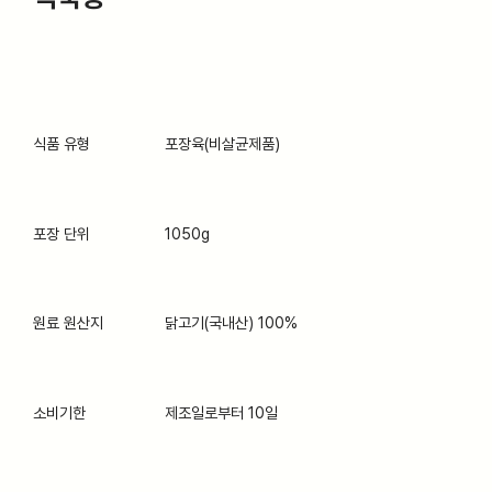
식품 유형
포장육(비살균제품)
포장 단위
1050g
원료 원산지
닭고기(국내산) 100%
소비기한
제조일로부터 10일