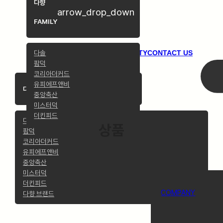
다향
arrow_drop_down
FAMILY
다솔
COMPANY
PRODUCTS
COMMUNITY
CONTACT US
팜덕
코리아더커드
유피에프앤비
arrow_drop_down
다향 FAMILY
중앙축산
미스터덕
더킨피드
다솔
상품
팜덕
코리아더커드
유피에프앤비
중앙축산
미스터덕
더킨피드
COMPANY
다향 브랜드