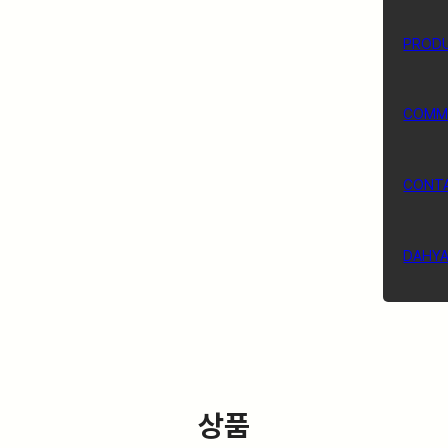
PROD
COMM
CONT
DAHY
상품