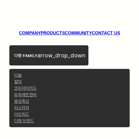
COMPANY
PRODUCTS
COMMUNITY
CONTACT US
arrow_drop_down
다향 FAMILY
다솔
팜덕
코리아더커드
유피에프앤비
중앙축산
미스터덕
더킨피드
다향 브랜드