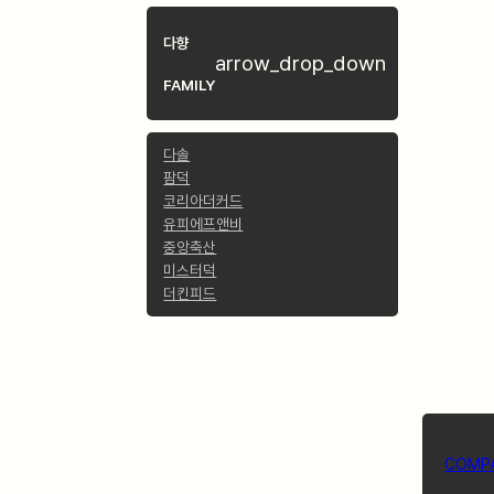
다향
arrow_drop_down
FAMILY
다솔
팜덕
코리아더커드
유피에프앤비
중앙축산
미스터덕
더킨피드
COMP