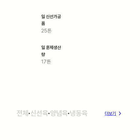
일 신선가공
품
25톤
일 훈제생산
량
17톤
전체
·
신선육
·
양념육
·
냉동육
더보기