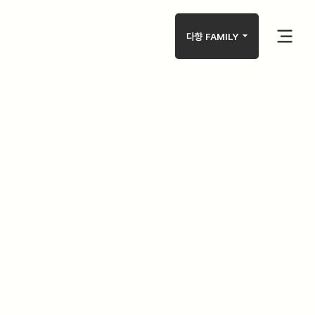
arrow_drop_down
다향 FAMILY