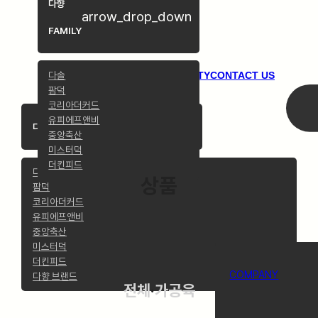
다향
arrow_drop_down
FAMILY
다솔
COMPANY
PRODUCTS
COMMUNITY
CONTACT US
팜덕
코리아더커드
유피에프앤비
arrow_drop_down
다향 FAMILY
중앙축산
미스터덕
더킨피드
다솔
상품
팜덕
코리아더커드
유피에프앤비
중앙축산
미스터덕
더킨피드
COMPANY
다향 브랜드
전체
·
가공육