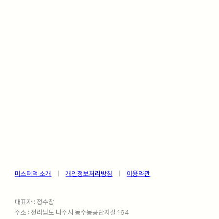
미스터덕 소개
ㅤ
|
ㅤ
개인정보처리방침
ㅤ
|
ㅤ
이용약관
대표자 : 정수창
주소 : 전라남도 나주시 동수농공단지길 164