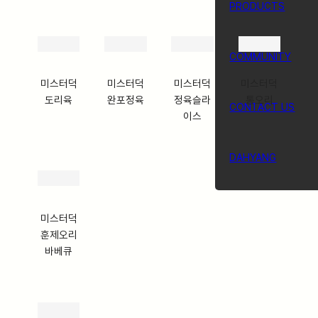
PRODUCTS
COMMUNITY
미스터덕
미스터덕
미스터덕
미스터덕
도리육
완포정육
정육슬라
통오리
CONTACT US
이스
DAHYANG
미스터덕
훈제오리
바베큐