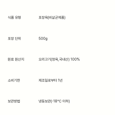
식품 유형
포장육(비살균제품)
포장 단위
500g
원료 원산지
오리고기(정육,국내산) 100%
소비기한
제조일로부터 1년
보관방법
냉동보관(-18℃ 이하)