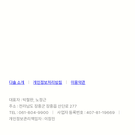
다솔 소개
ㅤ
|
ㅤ
개인정보처리방침
ㅤ
|
ㅤ
이용약관
대표자 : 박철완, 노정근
주소 : 전라남도 장흥군 장흥읍 산단로 277
TEL : 061-804-9900ㅤ
|
ㅤ사업자 등록번호 : 407-81-19669ㅤ
|
ㅤ
개인정보관리책임자 : 이창진