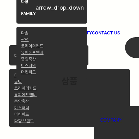
다향
arrow_drop_down
FAMILY
다솔
COMPANY
PRODUCTS
COMMUNITY
CONTACT US
팜덕
코리아더커드
유피에프앤비
arrow_drop_down
다향 FAMILY
중앙축산
미스터덕
더킨피드
다솔
상품
팜덕
코리아더커드
유피에프앤비
중앙축산
미스터덕
더킨피드
COMPANY
다향 브랜드