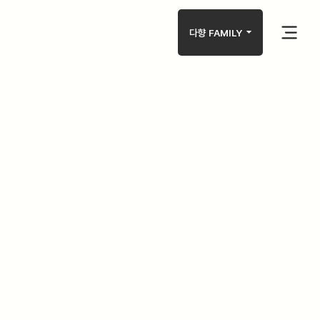
arrow_drop_down
다향 FAMILY