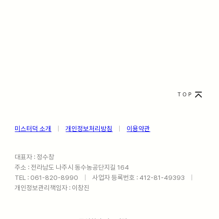
TOP
미스터덕 소개
ㅤ
|
ㅤ
개인정보처리방침
ㅤ
|
ㅤ
이용약관
대표자 : 정수창
주소 : 전라남도 나주시 동수농공단지길 164
TEL : 061-820-8990ㅤ
|
ㅤ사업자 등록번호 : 412-81-49393ㅤ
|
ㅤ
개인정보관리책임자 : 이창진