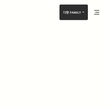
arrow_drop_down
다향 FAMILY