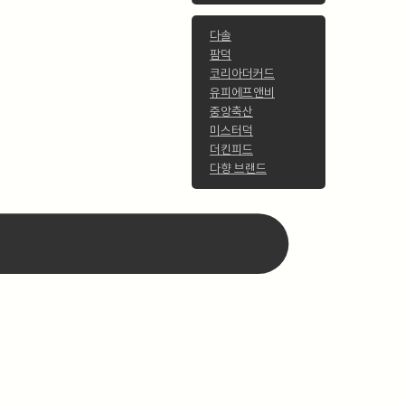
다솔
팜덕
코리아더커드
유피에프앤비
중앙축산
미스터덕
더킨피드
다향 브랜드