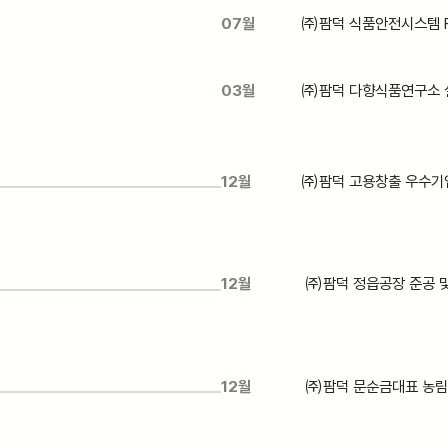
07월
㈜팜덕 식품안전시스템 FS
03월
㈜팜덕 다향식품연구소 
12월
㈜팜덕 고용창출 우수기
12월
㈜팜덕 정읍공장 준공 및
12월
㈜팜덕 문순금대표 농림