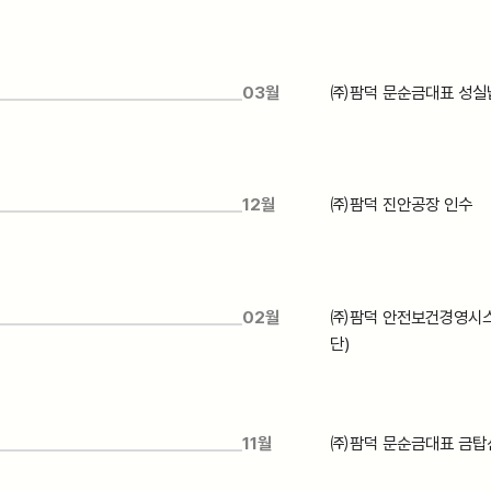
03월
㈜팜덕 문순금대표 성실
12월
㈜팜덕 진안공장 인수
02월
㈜팜덕 안전보건경영시스템
단)
11월
㈜팜덕 문순금대표 금탑