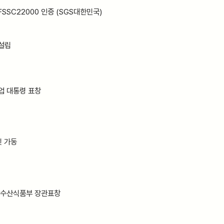
SC22000 인증 (SGS대한민국)
설립
업 대통령 표창
 가동
수산식품부 장관표창