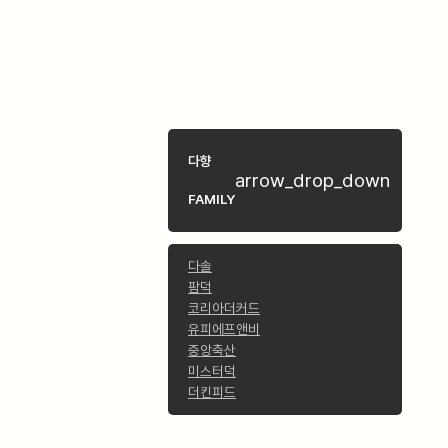
다향
arrow_drop_down
FAMILY
다솔
팜덕
코리아더커드
유피에프앤비
중앙축산
미스터덕
더킨피드