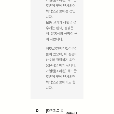
가열된(조리된) 헤모글
로빈이 빛에 반사되어
녹색으로 보이는 것입
니다.
보통 고기가 상했을 경
우에는 흰색, 검붉은
색, 분홍색의 곰팡이 균
이 자랍니다.
헤모글로빈은 철성분이
들어 있으며, 이 성분이
산소와 결합하게 되면
붉은색을 띠게 됩니다.
가열된(조리된) 헤모글
로빈이 빛에 반사되면
녹색으로 보이기도 합
니다.
Q
[더킨피드 공
expan