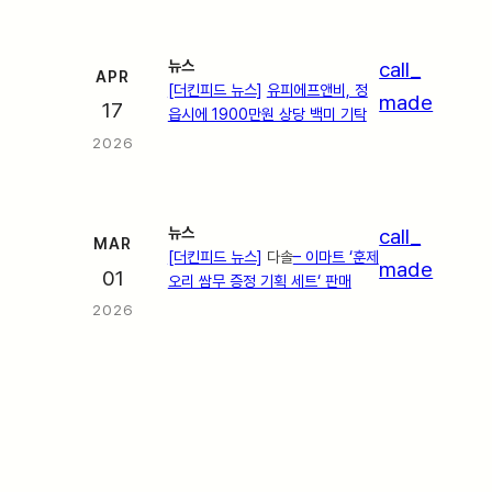
뉴스
call_
APR
[더킨피드 뉴스]
유피에프앤비, 정
made
17
읍시에 1900만원 상당 백미 기탁
2026
뉴스
call_
MAR
[더킨피드 뉴스]
다솔
– 이마트 ‘훈제
made
01
오리 쌈무 증정 기획 세트‘ 판매
2026