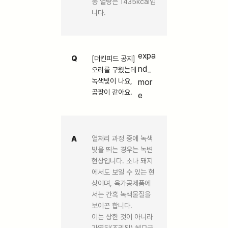
총 열량은 1435kcal입
니다.
expa
Q
[더킨피드 공지]
nd_
오리를 구웠는데
녹색빛이 나요,
mor
곰팡이 같아요.
e
A
열처리 과정 중에 녹색
빛을 띄는 경우는 녹변
현상입니다. 소나 돼지
에서도 보일 수 있는 현
상이며, 육가공제품에
서는 간혹 녹색물질을
보이곤 합니다.
이는 상한 것이 아니라