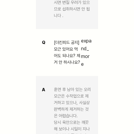
시면 변질 우려가 있으
므로 섭취하시면 안 됩
니다 .
expa
Q
[더킨피드 공지]
nd_
모근 있어요 먹
어도 되나요? 제
mor
거 안 하시나요?
e
A
훈연 후 남아 있는 오리
모근은 수작업으로 제
거하고 있으나, 사실상
완벽하게 제거하는 것
은 어렵습니다.
당시 육안으로는 깨끗
해 보이나 시일이 지나