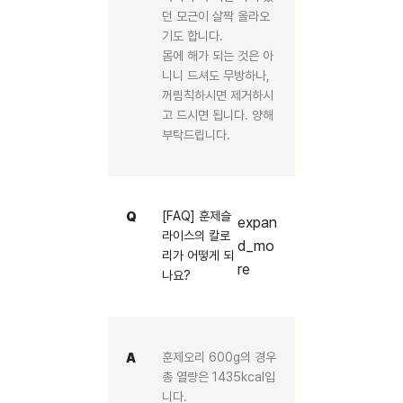
던 모근이 살짝 올라오
기도 합니다.
몸에 해가 되는 것은 아
니니 드셔도 무방하나,
꺼림칙하시면 제거하시
고 드시면 됩니다. 양해
부탁드립니다.
Q
[FAQ] 훈제슬
expan
라이스의 칼로
d_mo
리가 어떻게 되
re
나요?
A
훈제오리 600g의 경우
총 열량은 1435kcal입
니다.