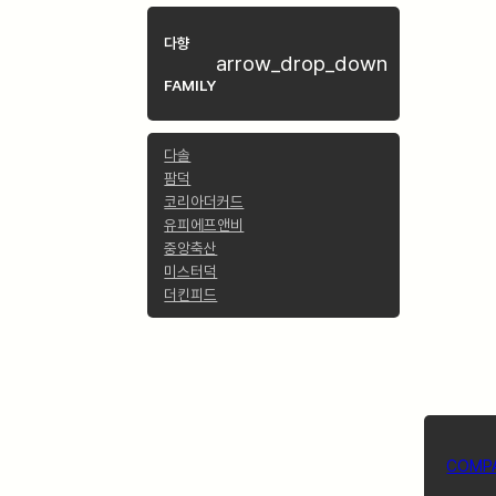
다향
arrow_drop_down
FAMILY
다솔
팜덕
코리아더커드
유피에프앤비
중앙축산
미스터덕
더킨피드
COMP