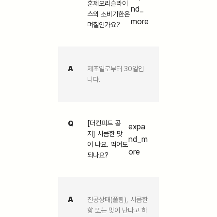
훈제오리슬라이
nd_
스의 소비기한은
more
며칠인가요?
A
제조일로부터 30일입
니다.
Q
[더킨피드 공
expa
지] 시큼한 맛
nd_m
이 나요. 먹어도
ore
되나요?
A
진공상태(풀림), 시큼한
향 또는 맛이 난다고 하