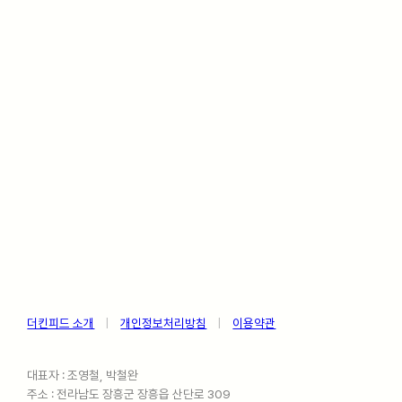
더킨피드 소개
ㅤ
|
ㅤ
개인정보처리방침
ㅤ
|
ㅤ
이용약관
대표자 : 조영철, 박철완
주소 : 전라남도 장흥군 장흥읍 산단로 309