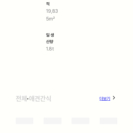
적
19,83
5m²
일 생
산량
1.8t
전체
·
애견간식
더보기