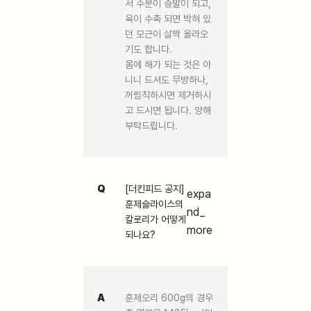
서 수분이 증발이 되고,
육이 수축 되면 박혀 있
던 모근이 살짝 올라오
기도 합니다.
몸에 해가 되는 것은 아
니니 드셔도 무방하나,
꺼림칙하시면 제거하시
고 드시면 됩니다. 양해
부탁드립니다.
Q
[더킨피드 공지]
expa
훈제슬라이스의
nd_
칼로리가 어떻게
more
되나요?
A
훈제오리 600g의 경우