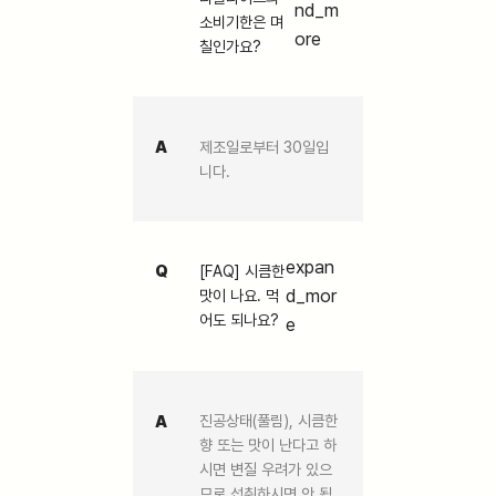
nd_m
소비기한은 며
ore
칠인가요?
A
제조일로부터 30일입
니다.
expan
Q
[FAQ] 시큼한
d_mor
맛이 나요. 먹
어도 되나요?
e
A
진공상태(풀림), 시큼한
향 또는 맛이 난다고 하
시면 변질 우려가 있으
므로 섭취하시면 안 됩