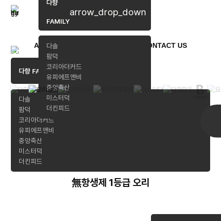
다향
arrow_drop_down
FAMILY
ABOUT US
BRANDS
COMMUNITY
CONTACT US
다솔
팜덕
코리아더커드
arrow_drop_down
다향 FAMILY
유피에프앤비
중앙축산
미스터덕
다솔
더킨피드
팜덕
코리아더커드
유피에프앤비
중앙축산
미스터덕
더킨피드
無항생제 1등급 오리