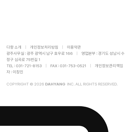
다향 소개
ㅤ
|
ㅤ
개인정보처리방침
ㅤ
|
ㅤ
이용약관
광주사무실 : 광주 광역시 남구 효우로 166ㅤ
|
ㅤ영업본부 : 경기도 성남시 수
정구 심곡로 75번길 1
TEL : 031-721-8153ㅤ
|
ㅤFAX : 031-753-0521ㅤ
|
ㅤ개인정보관리책임
자 : 이창진
COPYRIGHT © 2026
DAHYANG
INC. ALL RIGHTS RESERVED.